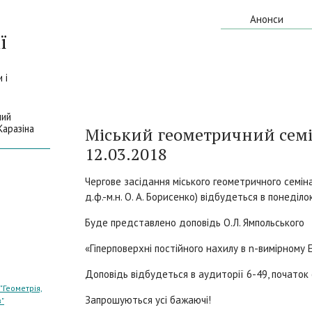
Анонси
ї
 і
ний
Каразіна
Міський геометричний семін
12.03.2018
Чергове засідання міського геометричного семін
д.ф.-м.н. О. А. Борисенко) відбудеться в понеділок
Буде представлено доповідь О.Л. Ямпольського
«Гіперповерхні постійного нахилу в n-вимірному 
Доповідь відбудеться в аудиторії 6-49, початок 
Геометрія,
Запрошуються усі бажаючі!
"