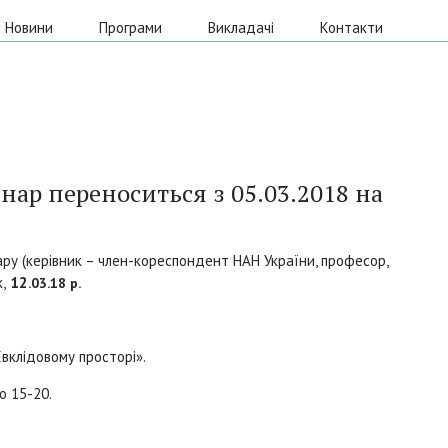
Новини
Програми
Викладачі
Контакти
ар переноситься з 05.03.2018 на
ару (керівник – член-кореспондент НАН України, професор,
,
12
.03.18 р.
Евклідовому просторі».
о 15-20.