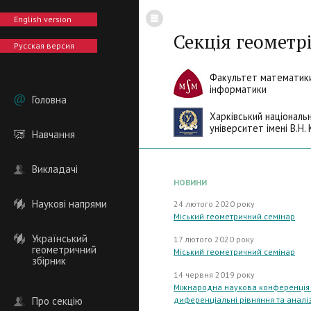
English version
Секція геометрі
Русская версия
Факультет математики
інформатики
Головна
Харківський національ
університет імені В.Н. 
Навчання
Викладачі
НОВИНИ
Наукові напрями
24 лютого 2020 року
Міський геометричний семінар
Український
17 лютого 2020 року
геометричний
Міський геометричний семінар
збірник
14 червня 2019 року
Міжнародна наукова конференція "
Про секцію
диференціальні рівняння та аналіз