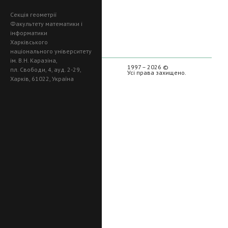
Секція геометрії
Факультету математики і
інформатики
Харківського
національного університету
ім. В.Н. Каразіна,
1997 – 2026 ©
пл. Свободи, 4, ауд. 2-29,
Усі права захищено.
Харків, 61022, Україна