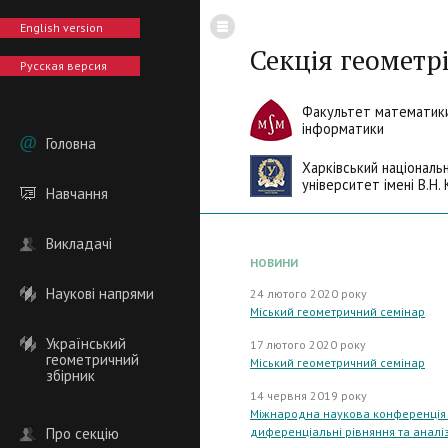
English version
Секція геометрі
Русская версия
Факультет математики
інформатики
Головна
Харківський національ
університет імені В.Н. 
Навчання
Викладачі
НОВИНИ
Наукові напрями
24 лютого 2020 року
Міський геометричний семінар
Український
17 лютого 2020 року
геометричний
Міський геометричний семінар
збірник
14 червня 2019 року
Міжнародна наукова конференція "
Про секцію
диференціальні рівняння та аналіз