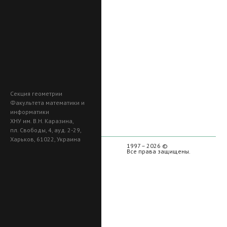
Секция геометрии
Факультета математики и
информатики
ХНУ им. В.Н. Каразина,
пл. Свободы, 4, ауд. 2-29,
Харьков, 61022, Украина
1997 – 2026 ©
Все права защищены.