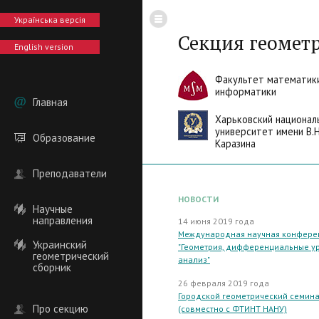
Українська версія
Секция геомет
English version
Факультет математик
информатики
Главная
Харьковский национал
университет имени В.Н
Образование
Каразина
Преподаватели
НОВОСТИ
Научные
направления
14 июня 2019 года
Международная научная конфере
Украинский
"Геометрия, дифференциальные у
геометрический
анализ"
сборник
26 февраля 2019 года
Городской геометрический семин
Про секцию
(совместно с ФТИНТ НАНУ)