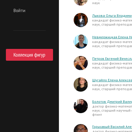
наук
Войти
Лыкова Ольга Владим
кандидат физико-мате
наук, старший препода
Невмержицкая Елена Н
кандидат физико-мате
наук, старший препода
Коллекция фигур
Петров Евгений Вячесл
кандидат физико-мате
наук, старший препода
Шугайло Елена Алексе
кандидат физико-мате
наук, старший препода
Болотов Дмитрий Вале
доктор физико-матема
наук, старший научный
фтинт
Горькавый Василий Але
доктор физико-матема