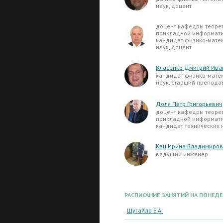
наук, доцент
доцент кафедры теоре
прикладной информати
кандидат физико-мате
наук, доцент
Власенко Дмитрий Ива
кандидат физико-мате
наук, старший препода
Доля Петр Григорьевич
доцент кафедры теоре
прикладной информати
кандидат технических 
Кац Ирина Владимиро
ведущий инженер
РАСПИСАНИЕ ЗАНЯТИЙ НА ПОНЕД
Шугайло Е.А.