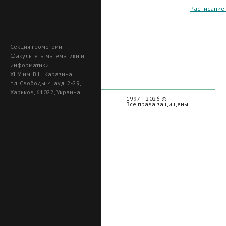
Расписание
Секция геометрии
Факультета математики и
информатики
ХНУ им. В.Н. Каразина,
пл. Свободы, 4, ауд. 2-29,
Харьков, 61022, Украина
1997 – 2026 ©
Все права защищены.