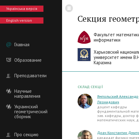
Українська версія
Секция геомет
English version
Факультет математик
информатики
Главная
Харьковский национал
университет имени В.Н
Образование
Каразина
Преподаватели
СКЛАД СЕКЦІЇ
Научные
направления
Ямпольский Александр
Леонидович
Украинский
доцент кафедры
геометрический
фундаментальной мате
зав. кафедры, доктор ф
сборник
математических наук, 
Драч Константин Дмит
Про секцию
кандидат физико-мате