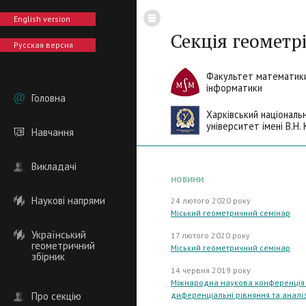
English version
Секція геометрі
Русская версия
Факультет математики
інформатики
Головна
Харківський національ
університет імені В.Н. 
Навчання
Викладачі
НОВИНИ
Наукові напрями
24 лютого 2020 року
Міський геометричний семінар
Український
17 лютого 2020 року
геометричний
Міський геометричний семінар
збірник
14 червня 2019 року
Міжнародна наукова конференція "
Про секцію
диференціальні рівняння та аналіз