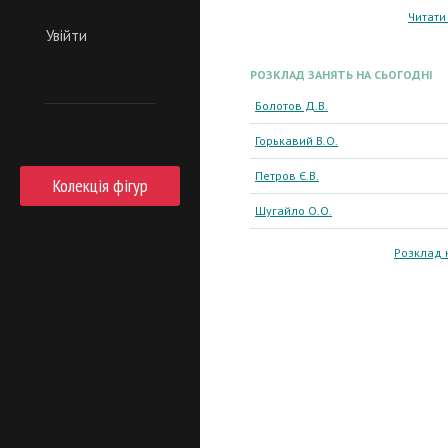
Читати
Увійти
РОЗКЛАД ЗАНЯТЬ НА СЬОГОДНІ
Болотов Д.В.
Горькавий В.О.
Петров Є.В.
Колекція фігур
Шугайло О.О.
Розклад 