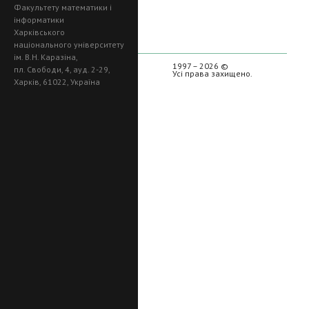
Факультету математики і
інформатики
Харківського
національного університету
ім. В.Н. Каразіна,
1997 – 2026 ©
пл. Свободи, 4, ауд. 2-29,
Усі права захищено.
Харків, 61022, Україна