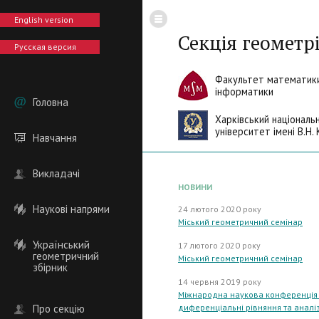
English version
Секція геометрі
Русская версия
Факультет математики
інформатики
Головна
Харківський національ
університет імені В.Н. 
Навчання
Викладачі
НОВИНИ
Наукові напрями
24 лютого 2020 року
Міський геометричний семінар
Український
17 лютого 2020 року
геометричний
Міський геометричний семінар
збірник
14 червня 2019 року
Міжнародна наукова конференція "
Про секцію
диференціальні рівняння та аналіз