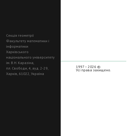
Секція геометрії
Факультету математики і
інформатики
Харківського
національного університету
ім. В.Н. Каразіна,
1997 – 2026 ©
пл. Свободи, 4, ауд. 2-29,
Усі права захищено.
Харків, 61022, Україна