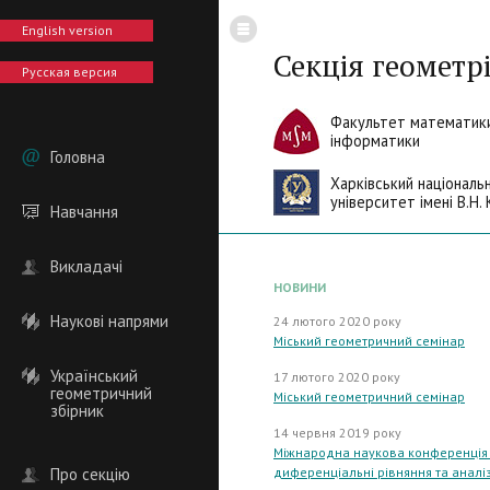
English version
Секція геометрі
Русская версия
Факультет математики
інформатики
Головна
Харківський національ
університет імені В.Н. 
Навчання
Викладачі
НОВИНИ
Наукові напрями
24 лютого 2020 року
Міський геометричний семінар
Український
17 лютого 2020 року
геометричний
Міський геометричний семінар
збірник
14 червня 2019 року
Міжнародна наукова конференція "
Про секцію
диференціальні рівняння та аналіз