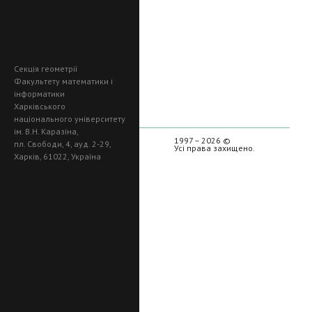
Секція геометрії
Факультету математики і
інформатики
Харківського
національного університету
ім. В.Н. Каразіна,
1997 – 2026 ©
пл. Свободи, 4, ауд. 2-29,
Усі права захищено.
Харків, 61022, Україна