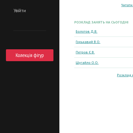
Читати
Увійти
РОЗКЛАД ЗАНЯТЬ НА СЬОГОДНІ
Болотов Д.В.
Горькавий В.О.
Петров Є.В.
Колекція фігур
Шугайло О.О.
Розклад 