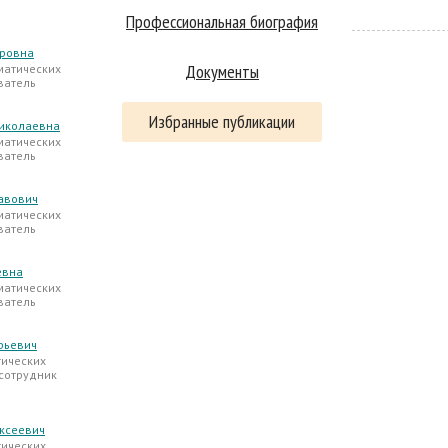
Профессиональная биография
ировна
Документы
матических
ватель
Избранные публикации
иколаевна
матических
ватель
авович
матических
ватель
евна
матических
ватель
рьевич
тических
 сотрудник
ксеевич
тических