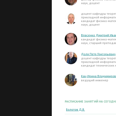
наук, доцент
доцент кафедры теоре
прикладной информати
кандидат физико-мате
наук, доцент
Власенко Дмитрий Ива
кандидат физико-мате
наук, старший препода
Доля Петр Григорьевич
доцент кафедры теоре
прикладной информати
кандидат технических 
Кац Ирина Владимиро
ведущий инженер
РАСПИСАНИЕ ЗАНЯТИЙ НА СЕГОДН
Болотов Д.В.