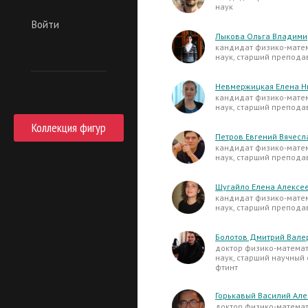
наук
Войти
Лыкова Ольга Владим
кандидат физико-мате
наук, старший препода
Невмержицкая Елена Н
кандидат физико-мате
наук, старший препода
Коллекция фигур
Петров Евгений Вячесл
кандидат физико-мате
наук, старший препода
Шугайло Елена Алексе
кандидат физико-мате
наук, старший препода
Болотов Дмитрий Вале
доктор физико-матема
наук, старший научный
фтинт
Горькавый Василий Але
доктор физико-матема