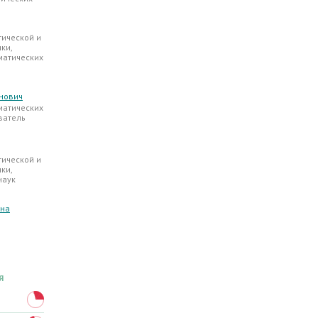
тической и
ки,
матических
нович
матических
ватель
тической и
ки,
наук
вна
Я