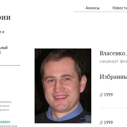
Анонсы
Новост
рии
и и
ьный
Власенко
.
кандидат физ
Избранны
// 1999
матики,
изико-
доцент
риевич
// 1999
матических