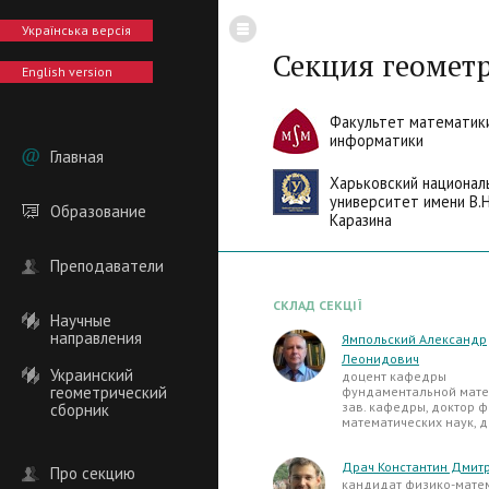
Українська версія
Секция геомет
English version
Факультет математик
информатики
Главная
Харьковский национал
университет имени В.Н
Образование
Каразина
Преподаватели
СКЛАД СЕКЦІЇ
Научные
направления
Ямпольский Александр
Леонидович
Украинский
доцент кафедры
геометрический
фундаментальной мате
зав. кафедры, доктор ф
сборник
математических наук, 
Драч Константин Дмит
Про секцию
кандидат физико-мате