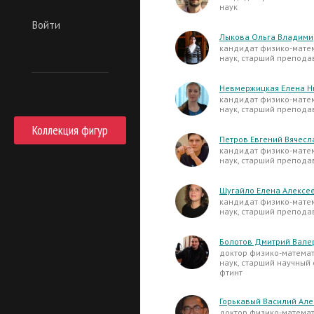
наук
Войти
Лыкова Ольга Владим
кандидат физико-мате
наук, старший препода
Невмержицкая Елена Н
кандидат физико-мате
наук, старший препода
Коллекция фигур
Петров Евгений Вячесл
кандидат физико-мате
наук, старший препода
Шугайло Елена Алексе
кандидат физико-мате
наук, старший препода
Болотов Дмитрий Вале
доктор физико-матема
наук, старший научный
фтинт
Горькавый Василий Але
доктор физико-матема