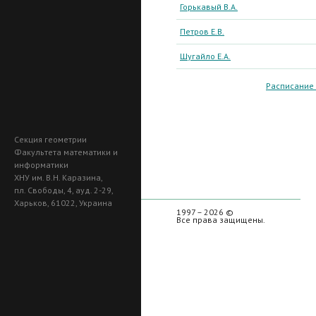
Горькавый В.А.
Петров Е.В.
Шугайло Е.А.
Расписание
Секция геометрии
Факультета математики и
информатики
ХНУ им. В.Н. Каразина,
пл. Свободы, 4, ауд. 2-29,
Харьков, 61022, Украина
1997 – 2026 ©
Все права защищены.