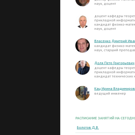
наук, доцент
доцент кафедры теоре
прикладной информати
кандидат физико-мате
наук, доцент
Власенко Дмитрий Ива
кандидат физико-мате
наук, старший препода
Доля Петр Григорьевич
доцент кафедры теоре
прикладной информати
кандидат технических 
Кац Ирина Владимиро
ведущий инженер
РАСПИСАНИЕ ЗАНЯТИЙ НА СЕГОДН
Болотов Д.В.