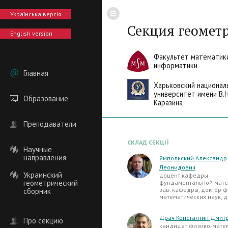
Українська версія
Секция геомет
English version
Факультет математик
информатики
Главная
Харьковский национал
университет имени В.Н
Образование
Каразина
Преподаватели
СКЛАД СЕКЦІЇ
Научные
направления
Ямпольский Александр
Леонидович
Украинский
доцент кафедры
геометрический
фундаментальной мате
зав. кафедры, доктор ф
сборник
математических наук, 
Драч Константин Дмит
Про секцию
кандидат физико-мате